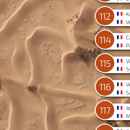
K
112
V
C
114
P
V
115
S
V
116
S
J
117
M