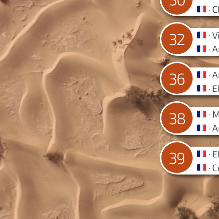
C
V
32
A
A
36
E
M
38
A
E
39
C