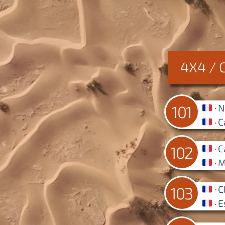
4X4 /
N
101
C
C
102
M
C
103
E