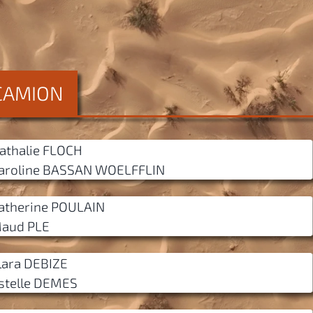
 CAMION
athalie FLOCH
aroline BASSAN WOELFFLIN
atherine POULAIN
aud PLE
lara DEBIZE
stelle DEMES