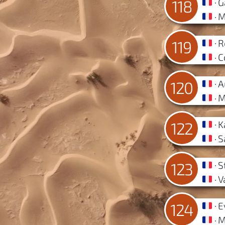
G
118
M
R
119
C
A
120
M
K
122
S
S
123
V
E
124
M