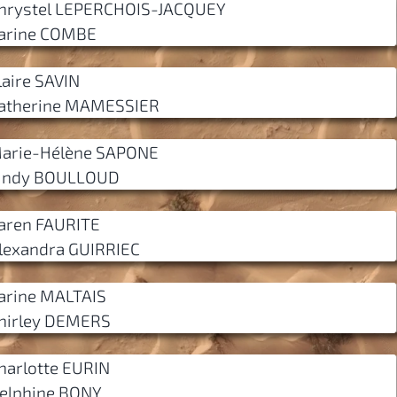
hrystel LEPERCHOIS-JACQUEY
arine COMBE
laire SAVIN
atherine MAMESSIER
arie-Hélène SAPONE
indy BOULLOUD
aren FAURITE
lexandra GUIRRIEC
arine MALTAIS
hirley DEMERS
harlotte EURIN
elphine BONY