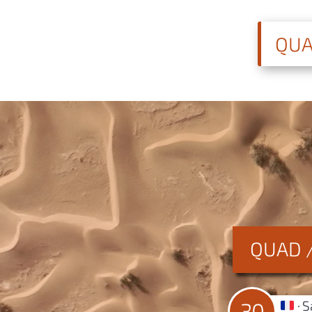
QUA
QUAD 
S
30