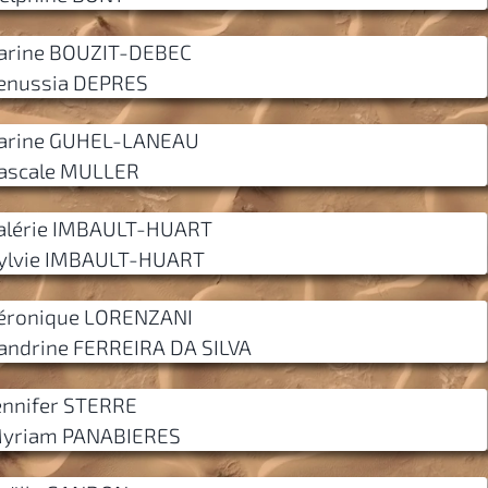
arine BOUZIT-DEBEC
enussia DEPRES
arine GUHEL-LANEAU
ascale MULLER
alérie IMBAULT-HUART
ylvie IMBAULT-HUART
éronique LORENZANI
andrine FERREIRA DA SILVA
ennifer STERRE
yriam PANABIERES