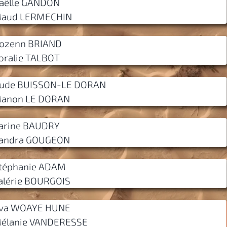
aëlle GANDON
aud LERMECHIN
ozenn BRIAND
oralie TALBOT
ude BUISSON-LE DORAN
anon LE DORAN
arine BAUDRY
andra GOUGEON
téphanie ADAM
alérie BOURGOIS
va WOAYE HUNE
élanie VANDERESSE