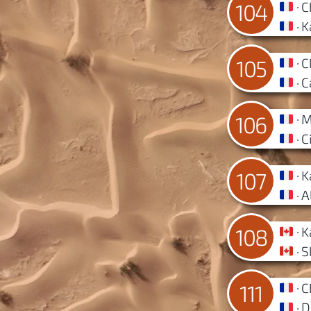
C
104
K
C
105
C
M
106
C
K
107
A
K
108
S
C
111
D