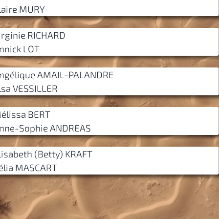
laire MURY
irginie RICHARD
nnick LOT
ngélique AMAIL-PALANDRE
lsa VESSILLER
élissa BERT
nne-Sophie ANDREAS
lisabeth (Betty) KRAFT
élia MASCART