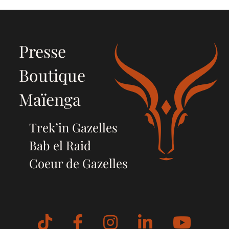
Presse
Boutique
Maïenga
Trek’in Gazelles
Bab el Raid
Coeur de Gazelles
Tiktok
Facebook
Instagram
LinkedIn
YouT