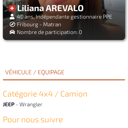
Liliana AREVALO
40 ans, Indépendante gestionnaire PPE
Fribourg - Matran
Nombre de participation: 0
VÉHICULE / EQUIPAGE
Catégorie 4x4 / Camion
JEEP
-
Wrangler
Pour nous suivre