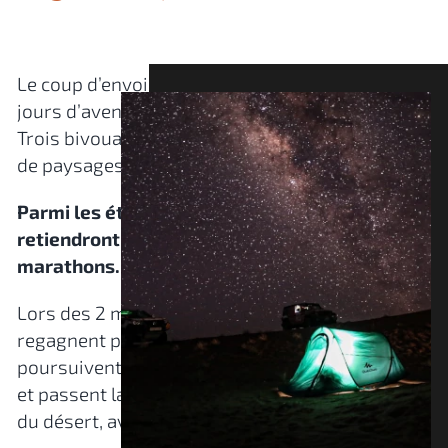
Le coup d’envoi de la compétition est donné : 7
jours d’aventure intense au cœur du désert.
Trois bivouacs différents offrant une diversité
de paysages et une immersion totale.
Parmi les étapes marquantes, les Gazelles
retiendront surement celles des dunes et des
marathons.
Lors des 2 marathons, les Gazelles ne
regagnent pas le bivouac le soir : elles
poursuivent leur navigation en totale autonomie
et passent la nuit à la belle étoile, en plein cœur
du désert, avec d’autres équipages.