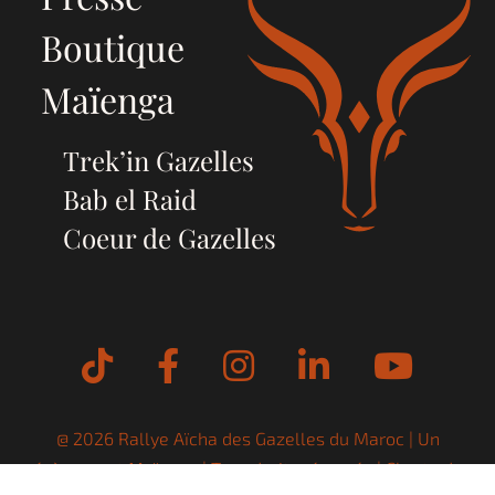
Boutique
Maïenga
Trek’in Gazelles
Bab el Raid
Coeur de Gazelles
Tiktok
Facebook
Instagram
LinkedIn
YouT
@ 2026 Rallye Aïcha des Gazelles du Maroc | Un
évènement
Maïenga
| Tous droits réservés |
Charte de