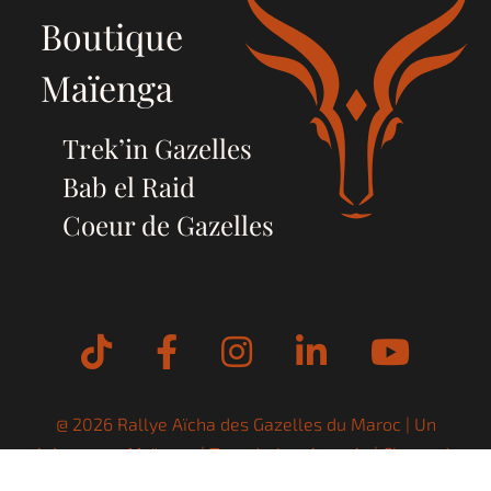
Boutique
Maïenga
Trek’in Gazelles
Bab el Raid
Coeur de Gazelles
Tiktok
Facebook
Instagram
LinkedIn
YouT
@ 2026 Rallye Aïcha des Gazelles du Maroc | Un
évènement
Maïenga
| Tous droits réservés |
Charte de
confidentialité
|
Mentions Légales