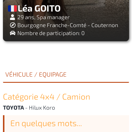
Léa GOITO
29 ans, Spa manager
Bourgogne Franche-Comté - Couternon
Nombre de participation: 0
VÉHICULE / EQUIPAGE
Catégorie 4x4 / Camion
TOYOTA
-
Hilux Koro
En quelques mots...