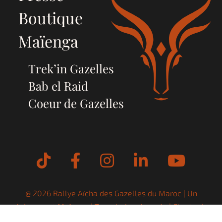
Boutique
Maïenga
Trek’in Gazelles
Bab el Raid
Coeur de Gazelles
Tiktok
Facebook
Instagram
LinkedIn
YouT
@ 2026 Rallye Aïcha des Gazelles du Maroc | Un
évènement
Maïenga
| Tous droits réservés |
Charte de
confidentialité
|
Mentions Légales