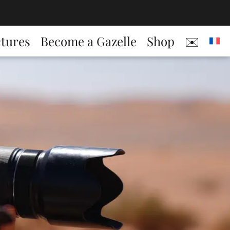
ctures
Become a Gazelle
Shop
✉️