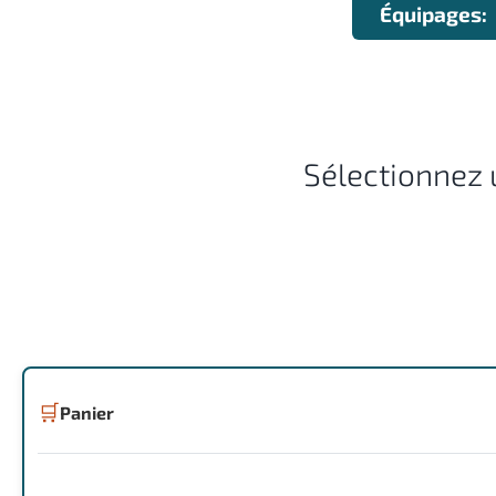
Équipages:
Sélectionnez 
🛒
Panier