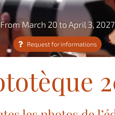
From March 20 to April 3, 2027
Request for informations
ototèque 2
tes les photos de l’é