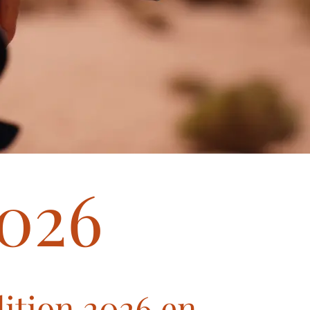
026
dition 2026 en