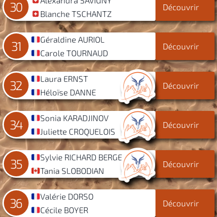
30
Découvrir
Blanche TSCHANTZ
Géraldine AURIOL
31
Découvrir
Carole TOURNAUD
Laura ERNST
32
Découvrir
Héloïse DANNE
Sonia KARADJINOV
34
Découvrir
Juliette CROQUELOIS
Sylvie RICHARD BERGE
35
Découvrir
Tania SLOBODIAN
Valérie DORSO
36
Découvrir
Cécile BOYER