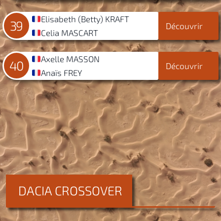
Elisabeth (Betty) KRAFT
39
Découvrir
Celia MASCART
Axelle MASSON
40
Découvrir
Anaïs FREY
DACIA CROSSOVER