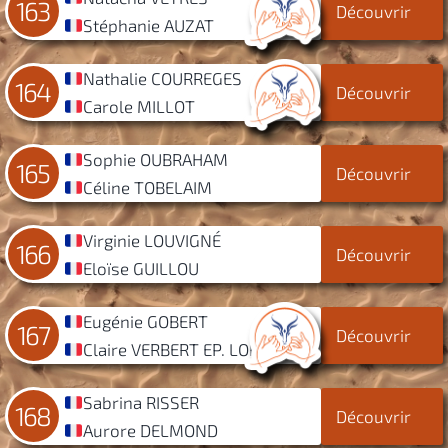
163
Découvrir
Stéphanie AUZAT
Nathalie COURREGES
164
Découvrir
Carole MILLOT
Sophie OUBRAHAM
165
Découvrir
Céline TOBELAIM
Virginie LOUVIGNÉ
166
Découvrir
Eloïse GUILLOU
Eugénie GOBERT
167
Découvrir
Claire VERBERT EP. LORENZI
Sabrina RISSER
168
Découvrir
Aurore DELMOND