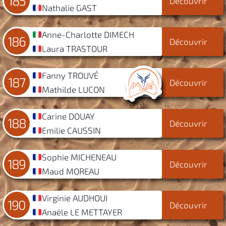
185
Découvrir
Nathalie GAST
Anne-Charlotte DIMECH
186
Découvrir
Laura TRASTOUR
Fanny TROUVÉ
187
Découvrir
Mathilde LUCON
Carine DOUAY
188
Découvrir
Emilie CAUSSIN
Sophie MICHENEAU
189
Découvrir
Maud MOREAU
Virginie AUDHOUI
190
Découvrir
Anaële LE METTAYER