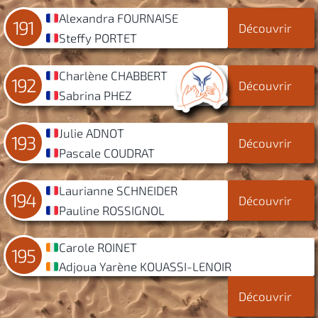
Alexandra FOURNAISE
191
Découvrir
Steffy PORTET
Charlène CHABBERT
192
Découvrir
Sabrina PHEZ
Julie ADNOT
193
Découvrir
Pascale COUDRAT
Laurianne SCHNEIDER
194
Découvrir
Pauline ROSSIGNOL
Carole ROINET
195
Adjoua Yarène KOUASSI-LENOIR
Découvrir