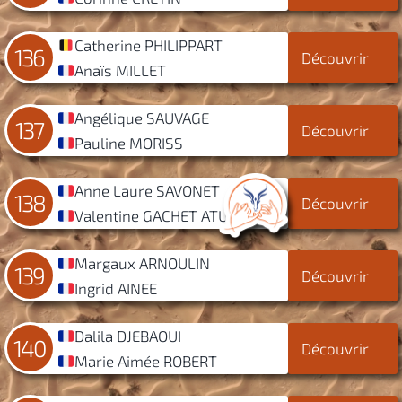
Catherine PHILIPPART
136
Découvrir
Anaïs MILLET
Angélique SAUVAGE
137
Découvrir
Pauline MORISS
Anne Laure SAVONET
138
Découvrir
Valentine GACHET ATUYER
Margaux ARNOULIN
139
Découvrir
Ingrid AINEE
Dalila DJEBAOUI
140
Découvrir
Marie Aimée ROBERT