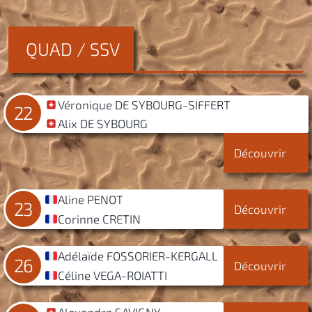
QUAD / SSV
Véronique DE SYBOURG-SIFFERT
22
Alix DE SYBOURG
Découvrir
Aline PENOT
23
Découvrir
Corinne CRETIN
Adélaïde FOSSORIER-KERGALL
26
Découvrir
Céline VEGA-ROIATTI
Alexandra SAVIGNY