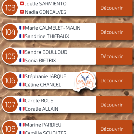
Joelle SARMIENTO
103
Découvrir
Nadia GONCALVES
Marie CALMELET-MALIN
104
Découvrir
Sandrine THIEBAUX
Sandra BOULLOUD
105
Découvrir
Sonia BIETRIX
Stéphanie JARQUE
106
Découvrir
Céline CHANCEL
Carole ROUS
107
Découvrir
Coralie ALLAIN
Marine PARDIEU
108
Découvrir
Camille SCHOLTES