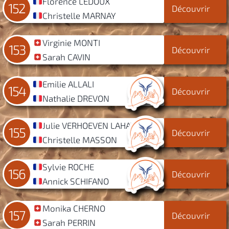
Florence LEDOUX
152
Découvrir
Christelle MARNAY
Virginie MONTI
153
Découvrir
Sarah CAVIN
Emilie ALLALI
154
Découvrir
Nathalie DREVON
Julie VERHOEVEN LAHAYE
155
Découvrir
Christelle MASSON
Sylvie ROCHE
156
Découvrir
Annick SCHIFANO
Monika CHERNO
157
Découvrir
Sarah PERRIN