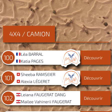
4X4 / CAMION
Léa BARRAL
100
Découvrir
Katia PAGES
Sheeba RAMSEIER
101
Découvrir
Alexia LÉGERET
Leiana FAUGERAT DANG
102
Découvrir
Mailee Vahinerii FAUGERAT