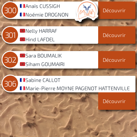
Anaïs CUSSIGH
300
Découvrir
Noémie DROGNON
Nelly HARRAF
301
Découvrir
Hind LAFDEL
Sara BOUMALIK
302
Découvrir
Siham GOUMAIRI
Sabine CALLOT
306
Marie-Pierre MOYNE PAGENOT HATTENVILLE
Découvrir