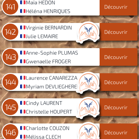
Maïa HEDON
141
Découvrir
Héléna HENRIQUES
Virginie BERNARDIN
142
Découvrir
Julie LEMAIRE
Anne-Sophie PLUMAS
143
Découvrir
Gwenaelle FROGER
Laurence CANAREZZA
144
Découvrir
Myriam DEVLIEGHERE
Cindy LAURENT
145
Découvrir
Christelle HOUPERT
Charlotte COUZON
146
Découvrir
Mélissa CLECH