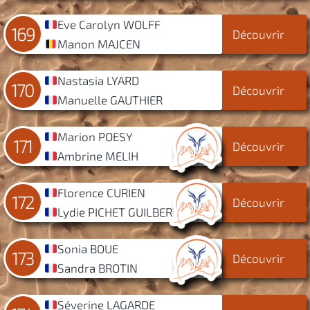
Eve Carolyn WOLFF
169
Découvrir
Manon MAJCEN
Nastasia LYARD
170
Découvrir
Manuelle GAUTHIER
Marion POESY
171
Découvrir
Ambrine MELIH
Florence CURIEN
172
Découvrir
Lydie PICHET GUILBERT
Sonia BOUE
173
Découvrir
Sandra BROTIN
Séverine LAGARDE