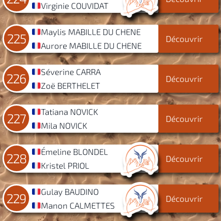
Virginie COUVIDAT
Maylis MABILLE DU CHENE
225
Découvrir
Aurore MABILLE DU CHENE
Séverine CARRA
226
Découvrir
Zoë BERTHELET
Tatiana NOVICK
227
Découvrir
Mila NOVICK
Émeline BLONDEL
228
Découvrir
Kristel PRIOL
Gulay BAUDINO
229
Découvrir
Manon CALMETTES