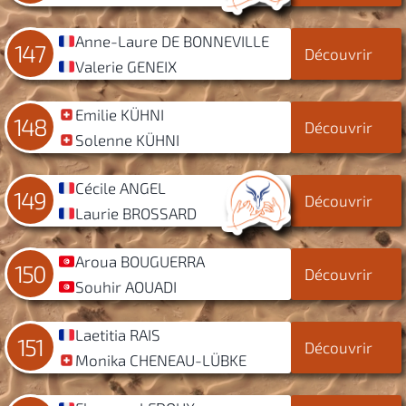
Anne-Laure DE BONNEVILLE
147
Découvrir
Valerie GENEIX
Emilie KÜHNI
148
Découvrir
Solenne KÜHNI
Cécile ANGEL
149
Découvrir
Laurie BROSSARD
Aroua BOUGUERRA
150
Découvrir
Souhir AOUADI
Laetitia RAIS
151
Découvrir
Monika CHENEAU-LÜBKE