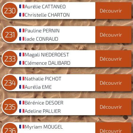
Aurélie CATTANEO
230
Découvrir
Christelle CHARTON
Pauline PERNIN
231
Découvrir
Jade CONRAUD
Magali NIEDEROEST
233
Découvrir
Clémence DALIBARD
Nathalie PICHOT
234
Découvrir
Aurélia EME
Bérénice DESOER
235
Découvrir
Adeline PALLIER
Myriam MOUGEL
236
Découvrir