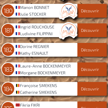
Manon BONNET
180
Découvrir
Julie STOCKER
Ingrid ROUCHOUSE
181
Découvrir
Ludivine FILIPPINI
Dorine REGNIER
182
Découvrir
Kathy ESNAULT
Laure-Anne BOCKENMEYER
183
Découvrir
Morgane BOCKENMEYER
Françoise SMEKENS
184
Découvrir
Catherine SMEKENS
Fikria FIKRI