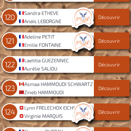
Sandra ETHEVE
120
Découvrir
Anaïs LEBORGNE
Adeline PETIT
121
Découvrir
Emilie FONTAINE
Laetitia GUEZENNEC
122
Découvrir
Aurélie SALIOU
Asmaa HAMMOUDI SCHWARTZ
123
Découvrir
Zineb HAMMOUDI
Lynn FRELECHOX EICHER
124
Découvrir
Virginie MARQUIS