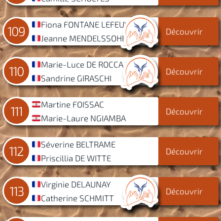
Fiona FONTANE LEFEUVRE
109
Découvrir
Jeanne MENDELSSOHN
Marie-Luce DE ROCCA SERRA
110
Découvrir
Sandrine GIRASCHI
Martine FOISSAC
111
Découvrir
Marie-Laure NGIAMBA
Séverine BELTRAME
112
Découvrir
Priscillia DE WITTE
Virginie DELAUNAY
113
Découvrir
Catherine SCHMITT