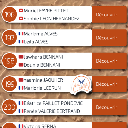
Muriel FAVRE PITTET
196
Découvrir
Sophie LEON HERNANDEZ
Mariame ALVES
197
Découvrir
Leïla ALVES
Jawhara BENNANI
198
Découvrir
Dounia BENNANI
Yasmina JAOUHER
199
Découvrir
Marjorie LEBRUN
Béatrice PAILLET PONDEVIE
200
Découvrir
Renée VALERIE BERTRAND
Victoria SERNA