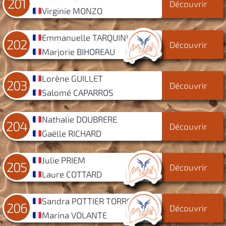
201
Découvrir
Virginie MONZO
Emmanuelle TARQUINI
202
Découvrir
Marjorie BIHOREAU
Lorène GUILLET
203
Découvrir
Salomé CAPARROS
Nathalie DOUBRERE
204
Découvrir
Gaëlle RICHARD
Julie PRIEM
205
Découvrir
Laure COTTARD
Sandra POTTIER TORRON
206
Découvrir
Marina VOLANTE