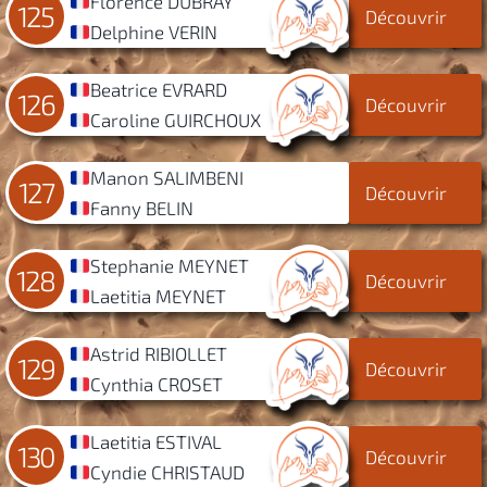
Florence DUBRAY
125
Découvrir
Delphine VERIN
Beatrice EVRARD
126
Découvrir
Caroline GUIRCHOUX
Manon SALIMBENI
127
Découvrir
Fanny BELIN
Stephanie MEYNET
128
Découvrir
Laetitia MEYNET
Astrid RIBIOLLET
129
Découvrir
Cynthia CROSET
Laetitia ESTIVAL
130
Découvrir
Cyndie CHRISTAUD