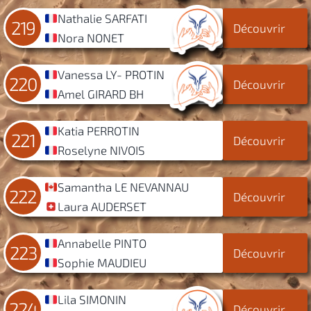
Nathalie SARFATI
219
Découvrir
Nora NONET
Vanessa LY- PROTIN
220
Découvrir
Amel GIRARD BH
Katia PERROTIN
221
Découvrir
Roselyne NIVOIS
Samantha LE NEVANNAU
222
Découvrir
Laura AUDERSET
Annabelle PINTO
223
Découvrir
Sophie MAUDIEU
Lila SIMONIN
224
Découvrir