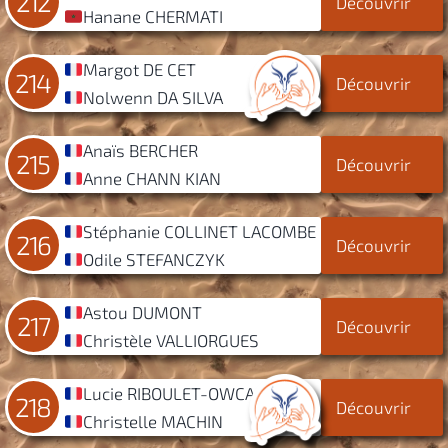
212
Découvrir
Hanane CHERMATI
Margot DE CET
214
Découvrir
Nolwenn DA SILVA
Anaïs BERCHER
215
Découvrir
Anne CHANN KIAN
Stéphanie COLLINET LACOMBE
216
Découvrir
Odile STEFANCZYK
Astou DUMONT
217
Découvrir
Christèle VALLIORGUES
Lucie RIBOULET-OWCA
218
Découvrir
Christelle MACHIN