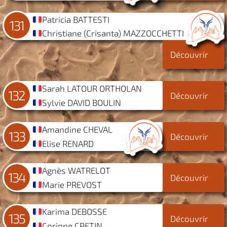
Patricia BATTESTI
131
Christiane (Crisanta) MAZZOCCHETTI
Découvrir
Sarah LATOUR ORTHOLAN
132
Découvrir
Sylvie DAVID BOULIN
Amandine CHEVAL
133
Découvrir
Elise RENARD
Agnès WATRELOT
134
Découvrir
Marie PREVOST
Karima DEBOSSE
135
Découvrir
Corinne CRETIN