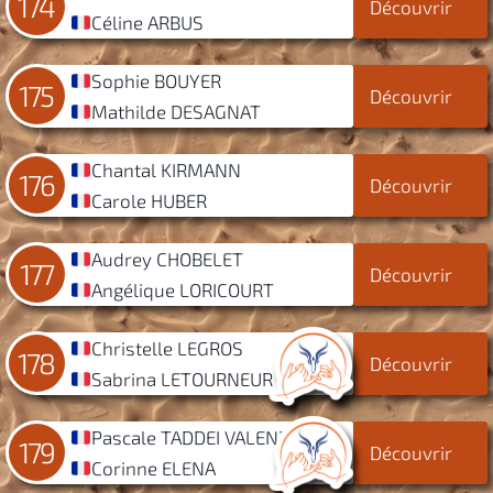
174
Découvrir
Céline ARBUS
Sophie BOUYER
175
Découvrir
Mathilde DESAGNAT
Chantal KIRMANN
176
Découvrir
Carole HUBER
Audrey CHOBELET
177
Découvrir
Angélique LORICOURT
Christelle LEGROS
178
Découvrir
Sabrina LETOURNEUR
Pascale TADDEI VALENZA
179
Découvrir
Corinne ELENA