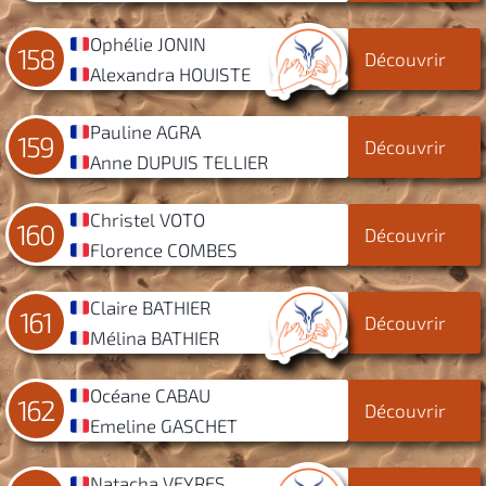
Ophélie JONIN
158
Découvrir
Alexandra HOUISTE
Pauline AGRA
159
Découvrir
Anne DUPUIS TELLIER
Christel VOTO
160
Découvrir
Florence COMBES
Claire BATHIER
161
Découvrir
Mélina BATHIER
Océane CABAU
162
Découvrir
Emeline GASCHET
Natacha VEYRES