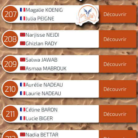
Magalie KOENIG
207
Découvrir
Julia PEIGNE
Narjisse NEJDI
208
Découvrir
Ghizlan RADY
Salwa JAWAB
209
Découvrir
Asmaa MABROUK
Aurélie NADEAU
210
Découvrir
Laurie NADEAU
Céline BARON
211
Découvrir
Lucie BIGER
Nadia BETTAR