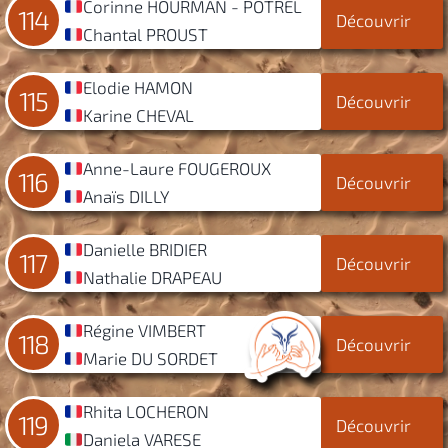
Corinne HOURMAN - POTREL
114
Découvrir
Chantal PROUST
Elodie HAMON
115
Découvrir
Karine CHEVAL
Anne-Laure FOUGEROUX
116
Découvrir
Anaïs DILLY
Danielle BRIDIER
117
Découvrir
Nathalie DRAPEAU
Régine VIMBERT
118
Découvrir
Marie DU SORDET
Rhita LOCHERON
119
Découvrir
Daniela VARESE