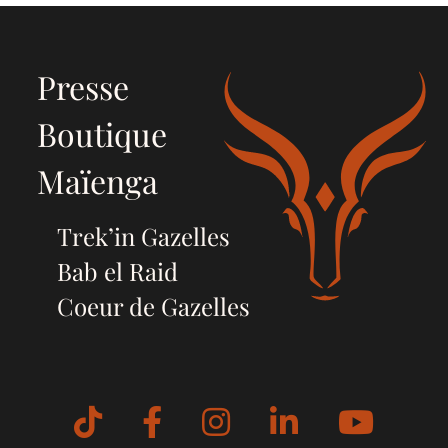
Presse
Boutique
Maïenga
Trek’in Gazelles
Bab el Raid
Coeur de Gazelles
Tiktok
Facebook
Instagram
LinkedIn
YouT