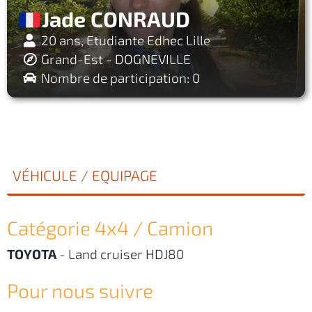
Jade CONRAUD
20 ans, Etudiante Edhec Lille
Grand-Est - DOGNEVILLE
Nombre de participation: 0
VÉHICULE / EQUIPAGE
Catégorie 4x4 / Camion
TOYOTA
-
Land cruiser HDJ80
Pour nous suivre