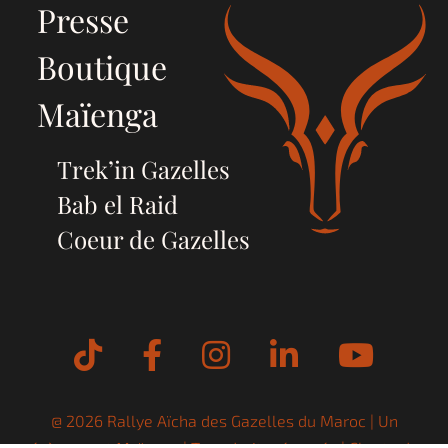
Presse
Boutique
Maïenga
Trek’in Gazelles
Bab el Raid
Coeur de Gazelles
Tiktok
Facebook
Instagram
LinkedIn
YouT
@ 2026 Rallye Aïcha des Gazelles du Maroc | Un
évènement
Maïenga
| Tous droits réservés |
Charte de