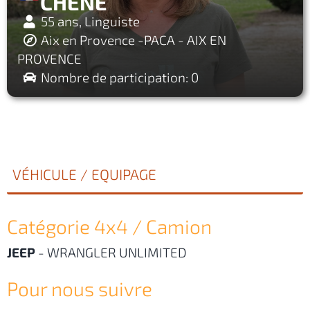
CHENE
55 ans, Linguiste
Aix en Provence -PACA - AIX EN
PROVENCE
Nombre de participation: 0
VÉHICULE / EQUIPAGE
Catégorie 4x4 / Camion
JEEP
-
WRANGLER UNLIMITED
Pour nous suivre