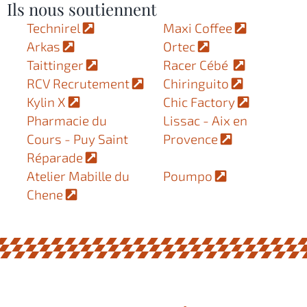
Ils nous soutiennent
Technirel
Maxi Coffee
Arkas
Ortec
Taittinger
Racer Cébé
RCV Recrutement
Chiringuito
Kylin X
Chic Factory
Pharmacie du
Lissac - Aix en
Cours - Puy Saint
Provence
Réparade
Atelier Mabille du
Poumpo
Chene