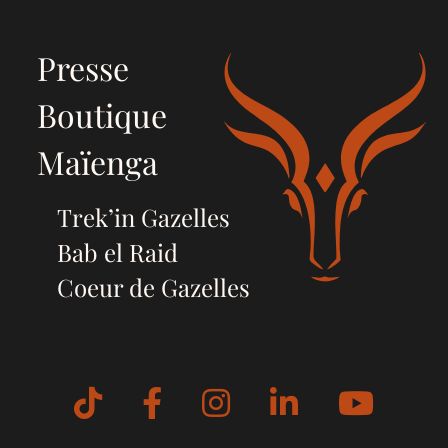
Presse
Boutique
Maïenga
Trek’in Gazelles
Bab el Raid
Coeur de Gazelles
Tiktok
Facebook
Instagram
LinkedIn
YouT