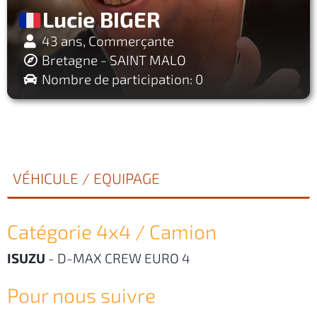
Lucie BIGER
43 ans, Commerçante
Bretagne - SAINT MALO
Nombre de participation: 0
VÉHICULE / EQUIPAGE
Catégorie 4x4 / Camion
ISUZU
-
D-MAX CREW EURO 4
Pour nous suivre