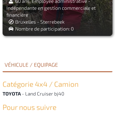
60 ans, Employée administrative -
Indépendante en gestion commerciale et
financière
Bruxelles - Sterrebeek
Nombre de participation: 0
VÉHICULE / EQUIPAGE
Catégorie 4x4 / Camion
TOYOTA
-
Land Cruiser bj40
Pour nous suivre