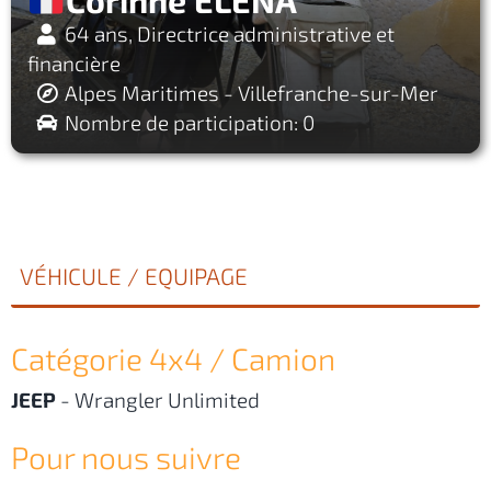
64 ans, Directrice administrative et
financière
Alpes Maritimes - Villefranche-sur-Mer
Nombre de participation: 0
VÉHICULE / EQUIPAGE
Catégorie 4x4 / Camion
JEEP
-
Wrangler Unlimited
Pour nous suivre