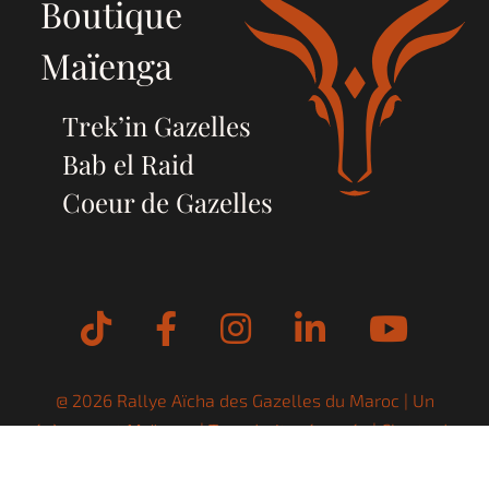
Boutique
Maïenga
Trek’in Gazelles
Bab el Raid
Coeur de Gazelles
Tiktok
Facebook
Instagram
LinkedIn
YouT
@ 2026 Rallye Aïcha des Gazelles du Maroc | Un
évènement
Maïenga
| Tous droits réservés |
Charte de
confidentialité
|
Mentions Légales