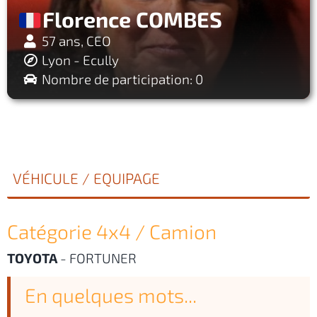
Florence COMBES
57 ans, CEO
Lyon - Ecully
Nombre de participation: 0
VÉHICULE / EQUIPAGE
Catégorie 4x4 / Camion
TOYOTA
-
FORTUNER
En quelques mots...