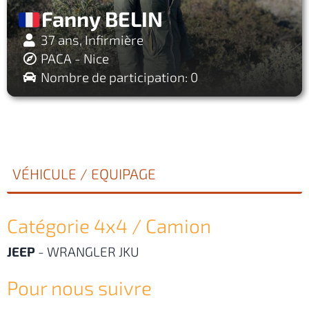
Fanny BELIN
37 ans, Infirmière
PACA - Nice
Nombre de participation: 0
VÉHICULE / EQUIPAGE
Catégorie 4x4 / Camion
JEEP
-
WRANGLER JKU
Pour nous suivre