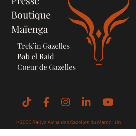
Presse
Boutique
Maïenga
Trek’in Gazelles
Bab el Raid
Coeur de Gazelles
Tiktok
Facebook
Instagram
LinkedIn
YouT
@ 2026 Rallye Aïcha des Gazelles du Maroc | Un
évènement
Maïenga
| Tous droits réservés |
Charte de