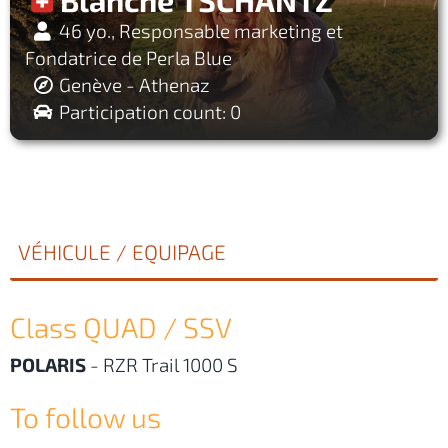
46 yo., Responsable marketing et
Fondatrice de Perla Blue
Genève - Athenaz
Participation count: 0
VÉHICULE / EQUIPAGE
Class QUAD / SSV
POLARIS
-
RZR Trail 1000 S
To follow us