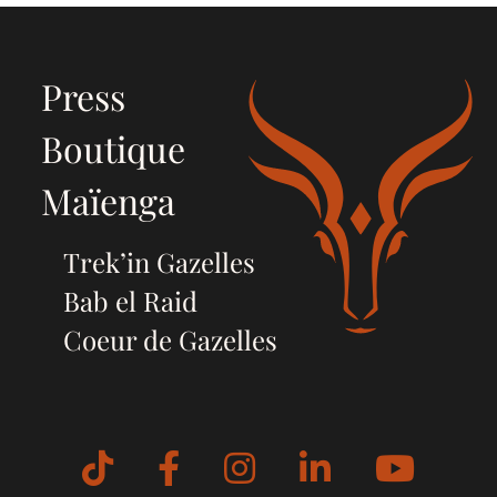
Press
Boutique
Maïenga
Trek’in Gazelles
Bab el Raid
Coeur de Gazelles
Tiktok
Facebook
Instagram
LinkedIn
YouT