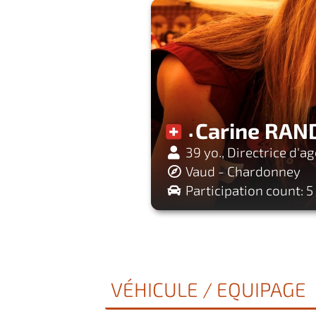
Carine RAN
39 yo., Directrice d'a
Vaud - Chardonney
Participation count: 5
VÉHICULE / EQUIPAGE