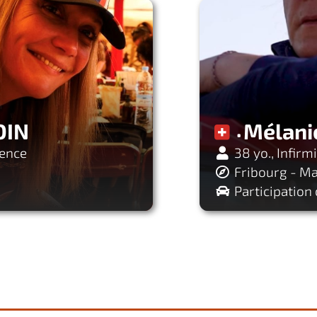
DIN
Mélan
gence
38 yo., Infirm
Fribourg - M
Participation 