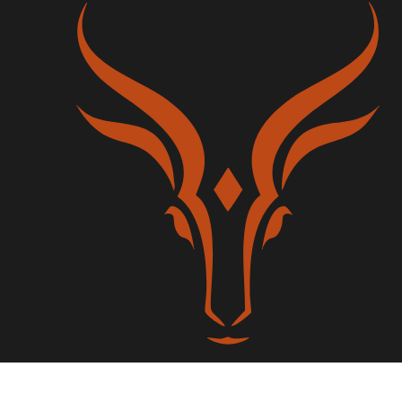
ube
ivacy Policy
|
Legal Notices