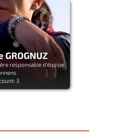
ie GROGNUZ
ière responsable d’équipe
annens
count: 3