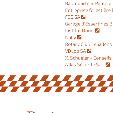
Baumgartner Pampig
Entreprise forestièr
FGS SA
Garage d'Essertines 
Institut Dune
Naby
Rotary Club Echallen
VD Job SA
X. Schueler - Consei
Atlas Sécurité Sàrl