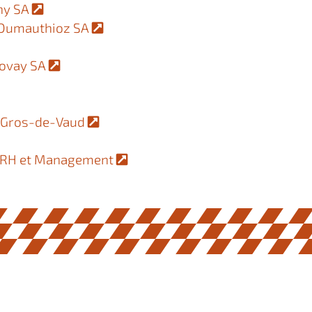
ny SA
e Dumauthioz SA
Bovay SA
s Gros-de-Vaud
ls RH et Management