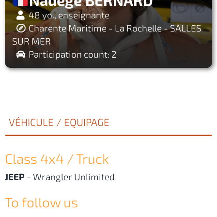
48 yo., enseignante
Charente Maritime - La Rochelle - SALLES
SUR MER
Participation count: 2
VÉHICULE / EQUIPAGE
Class 4x4 / Truck
JEEP
-
Wrangler Unlimited
To follow us