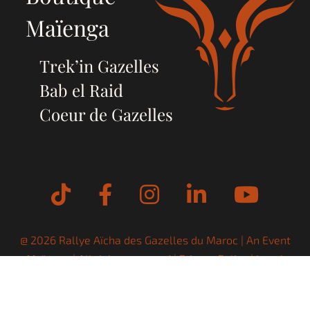
Maïenga
Trek’in Gazelles
Bab el Raid
Coeur de Gazelles
Tiktok
Facebook
Instagram
LinkedIn
YouT
@ 2026 Rallye Aïcha des Gazelles du Maroc | An Event
Maïenga
| All rights reserved |
Privacy Policy
|
Legal
Notices