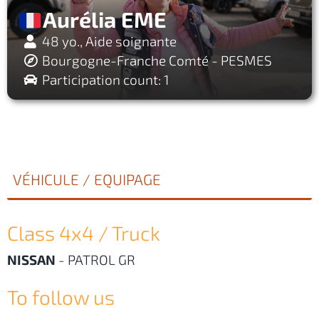
Aurélia EME
48 yo., Aide soignante
Bourgogne-Franche Comté - PESMES
Participation count: 1
VÉHICULE / EQUIPAGE
Class 4x4 / Truck
NISSAN
-
PATROL GR
To follow us