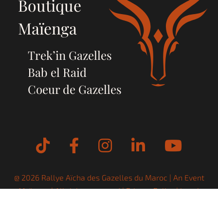
Boutique
Maïenga
Trek’in Gazelles
Bab el Raid
Coeur de Gazelles
Tiktok
Facebook
Instagram
LinkedIn
YouT
@ 2026 Rallye Aïcha des Gazelles du Maroc | An Event
Maïenga
| All rights reserved |
Privacy Policy
|
Legal
Notices