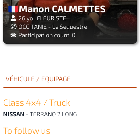
Manon CALMETTES
26 yo., FLEURISTE
OCCITANIE - Le Sequestre
Participation count: 0
VÉHICULE / EQUIPAGE
Class 4x4 / Truck
NISSAN
-
TERRANO 2 LONG
To follow us