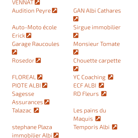
VENNAT
Audition Peyre
GAN Albi Cathares
Auto-Moto école
Sirgue immobilier
Erick
Garage Raucoules
Monsieur Tomate
Rosedor
Chouette carpette
FLOREAL
YC Coaching
PIOTE ALBI
ECF ALBI
Sagesse
RD Fleurs
Assurances
Talazac
Les pains du
Maquis
stephane Plaza
Temporis Albi
immobilier Albi