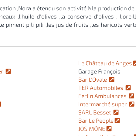
ication ,Nora a étendu son activité à la production d
aux ,l'huile d'olives ,la conserve d'olives , l'oreil
le piment pili pili ,les jus de fruits ,les haricots ver
Le Château de Anges
ier
Garage François
Bar L'Ovale
TER Automobiles
Ferlin Ambulances
Intermarché super
SARL Besset
Bar Le People
JOSIMÕNE