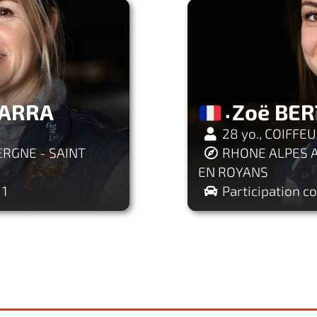
CARRA
Zoë BE
28 yo., COIFFE
RGNE - SAINT
RHONE ALPES A
EN ROYANS
 1
Participation co