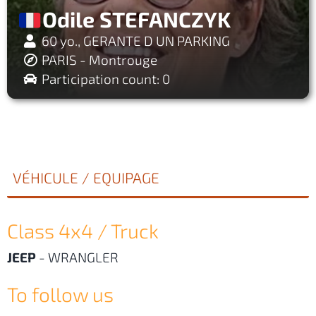
Odile STEFANCZYK
60 yo., GERANTE D UN PARKING
PARIS - Montrouge
Participation count: 0
VÉHICULE / EQUIPAGE
Class 4x4 / Truck
JEEP
-
WRANGLER
To follow us