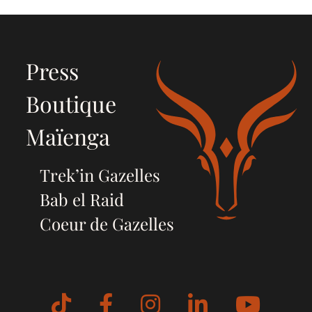
Press
Boutique
Maïenga
Trek’in Gazelles
Bab el Raid
Coeur de Gazelles
Tiktok
Facebook
Instagram
LinkedIn
YouT