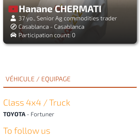
Hanane CHERMATI
37 yo., Senior Ag commodities trader
Casablanca - Casablanca
Participation count: 0
VÉHICULE / EQUIPAGE
Class 4x4 / Truck
TOYOTA
-
Fortuner
To follow us