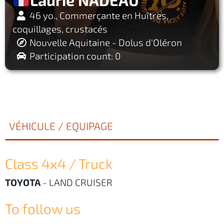
46 yo., Commerçante en Huîtres,
coquillages, crustacés
Nouvelle Aquitaine - Dolus d'Oléron
Participation count: 0
VÉHICULE / EQUIPAGE
Class 4x4 / Truck
TOYOTA
-
LAND CRUISER
To follow us