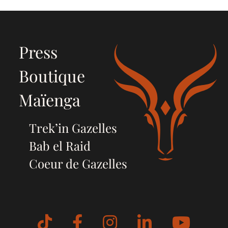
Press
Boutique
Maïenga
Trek’in Gazelles
Bab el Raid
Coeur de Gazelles
Tiktok
Facebook
Instagram
LinkedIn
YouT