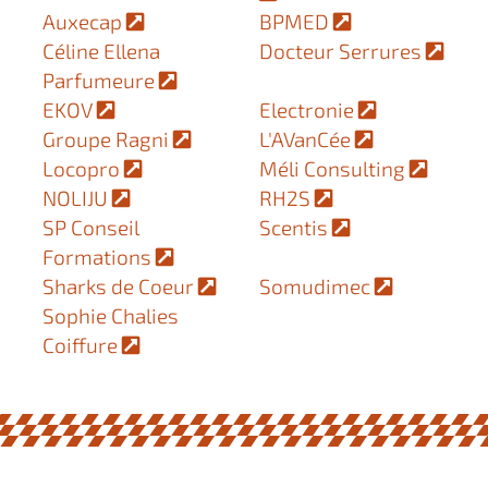
Auxecap
BPMED
Céline Ellena
Docteur Serrures
Parfumeure
EKOV
Electronie
Groupe Ragni
L'AVanCée
Locopro
Méli Consulting
NOLIJU
RH2S
SP Conseil
Scentis
Formations
Sharks de Coeur
Somudimec
Sophie Chalies
Coiffure