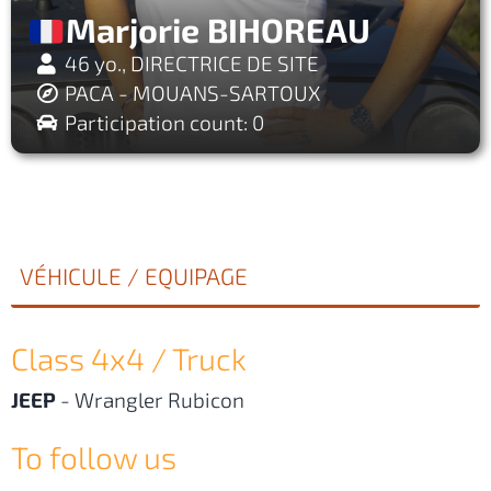
Marjorie BIHOREAU
46 yo., DIRECTRICE DE SITE
PACA - MOUANS-SARTOUX
Participation count: 0
VÉHICULE / EQUIPAGE
Class 4x4 / Truck
JEEP
-
Wrangler Rubicon
To follow us