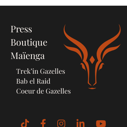
Press
Boutique
Maïenga
Trek’in Gazelles
Bab el Raid
Coeur de Gazelles
Tiktok
Facebook
Instagram
LinkedIn
YouT