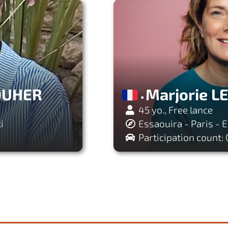
OUHER
Marjorie 
45 yo., Free lance
i
Essaouira - Paris - 
Participation count: 