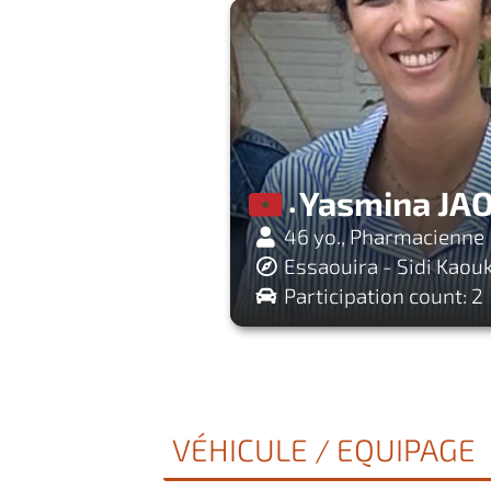
Yasmina JA
46 yo., Pharmacienne
Essaouira - Sidi Kaouk
Participation count: 2
VÉHICULE / EQUIPAGE