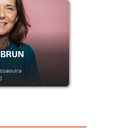
LEBRUN
Essaouira
0