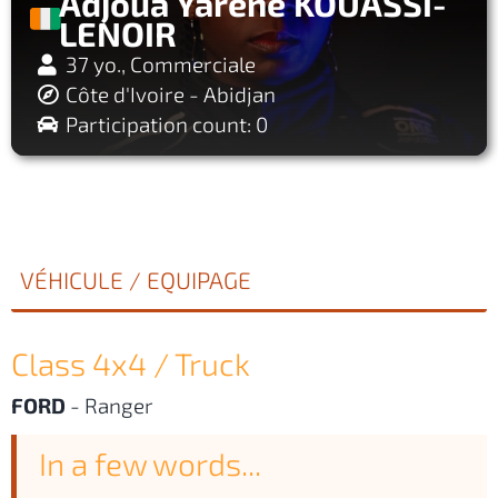
Adjoua Yarène KOUASSI-
LENOIR
37 yo., Commerciale
Côte d'Ivoire - Abidjan
Participation count: 0
VÉHICULE / EQUIPAGE
Class 4x4 / Truck
FORD
-
Ranger
In a few words...