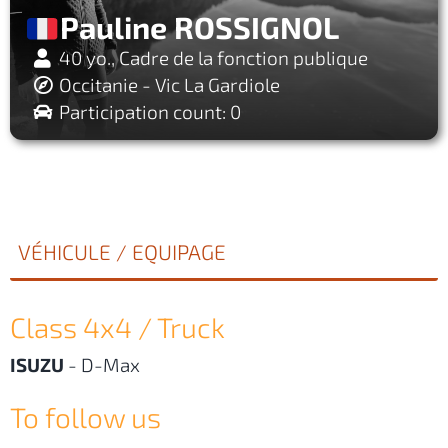
Pauline ROSSIGNOL
40 yo., Cadre de la fonction publique
Occitanie - Vic La Gardiole
Participation count: 0
VÉHICULE / EQUIPAGE
Class 4x4 / Truck
ISUZU
-
D-Max
To follow us