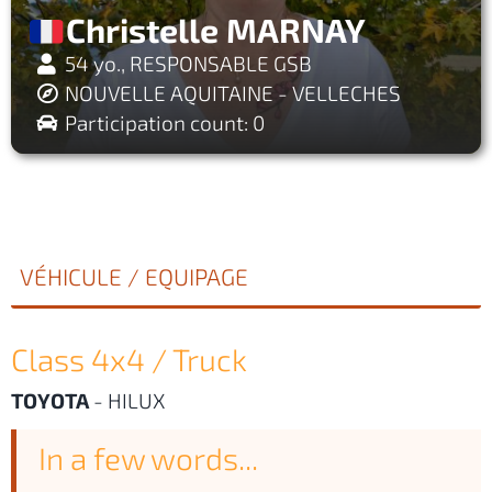
Christelle MARNAY
54 yo., RESPONSABLE GSB
NOUVELLE AQUITAINE - VELLECHES
Participation count: 0
VÉHICULE / EQUIPAGE
Class 4x4 / Truck
TOYOTA
-
HILUX
In a few words...