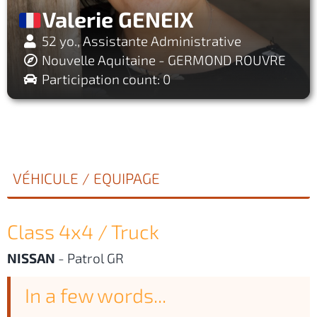
Valerie GENEIX
52 yo., Assistante Administrative
Nouvelle Aquitaine - GERMOND ROUVRE
Participation count: 0
VÉHICULE / EQUIPAGE
Class 4x4 / Truck
NISSAN
-
Patrol GR
In a few words...