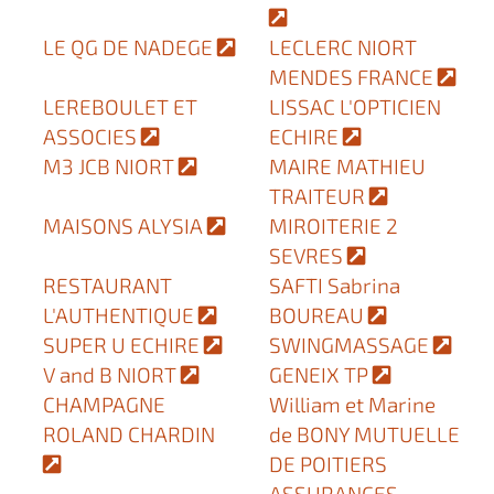
LE QG DE NADEGE
LECLERC NIORT
MENDES FRANCE
LEREBOULET ET
LISSAC L'OPTICIEN
ASSOCIES
ECHIRE
M3 JCB NIORT
MAIRE MATHIEU
TRAITEUR
MAISONS ALYSIA
MIROITERIE 2
SEVRES
RESTAURANT
SAFTI Sabrina
L'AUTHENTIQUE
BOUREAU
SUPER U ECHIRE
SWINGMASSAGE
V and B NIORT
GENEIX TP
CHAMPAGNE
William et Marine
ROLAND CHARDIN
de BONY MUTUELLE
DE POITIERS
ASSURANCES