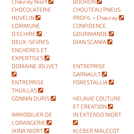
Chauray Niort
BOURON
CHOCOLATERIE
CHOUTEAU PNEUS
HUVELIN
PROFIL + Chauray
COMMUNE
CONFIDENCE
D'ECHIRE
GOURMANDE
DEUX-SEVRES
DIAN SCANIA
ENCHERES ET
EXPERTISES
DOMAINE JOLIVET
ENTREPRISE
GARNAULT
ENTREPRISE
FORESTALLIA
THUILLAS
GONNIN DURIS
HELAVIE COUTURE
ET CREATION
IMMOBILIER DE
IN EXTENSO NIORT
L'ORANGERIE
IXINA NIORT
KLEBER MALECOT