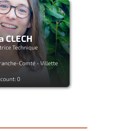
a CLECH
trice Technique
anche-Comté - Villette
 count: 0