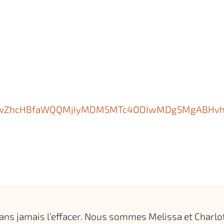
J0YwZhcHBfaWQQMjIyMDM5MTc4ODIwMDg5MgABHvh
ans jamais l’effacer. Nous sommes Melissa et Charlot