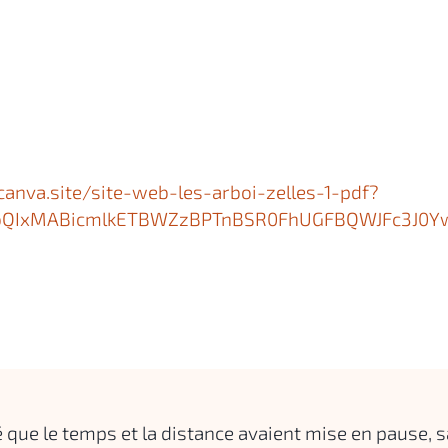
canva.site/site-web-les-arboi-zelles-1-pdf?
FlbQIxMABicmlkETBWZzBPTnBSR0FhUGFBQWJFc3
que le temps et la distance avaient mise en pause, s