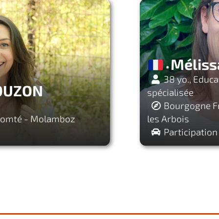
Méliss
38 yo., Educa
COUZON
spécialisée
Bourgogne Fr
Comté - Molamboz
les Arbois
Participation