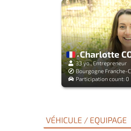
Charlotte 
33 yo., Entrepreneur
Bourgogne Franche-
Participation count: 0
VÉHICULE / EQUIPAGE