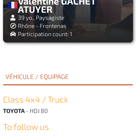
Valentine GACHET
ATUYER
39 yo., Paysagiste
Rhône - Frontenas
Participation count: 1
VÉHICULE / EQUIPAGE
Class 4x4 / Truck
TOYOTA
-
HDJ 80
To follow us