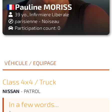
Pauline MORISS
39 yo., Infirmiere Liberale
parisienne - Noiseau
Participation count: 0
VÉHICULE / EQUIPAGE
Class 4x4 / Truck
NISSAN
-
PATROL
In a few words...