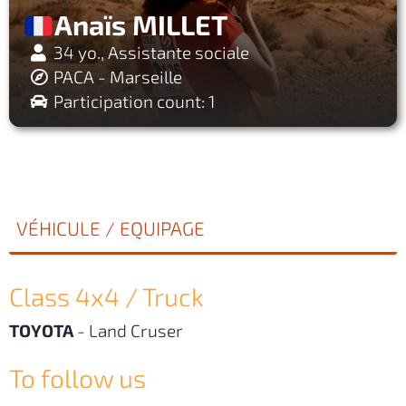
Anaïs MILLET
34 yo., Assistante sociale
PACA - Marseille
Participation count: 1
VÉHICULE / EQUIPAGE
Class 4x4 / Truck
TOYOTA
-
Land Cruser
To follow us