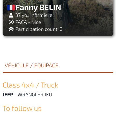
Fanny BELIN
37 yo., Infirmière
PACA - Nice
Participation count: 0
VÉHICULE / EQUIPAGE
Class 4x4 / Truck
JEEP
-
WRANGLER JKU
To follow us