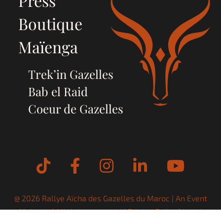
Press
Boutique
Maïenga
Trek’in Gazelles
Bab el Raid
Coeur de Gazelles
Tiktok
Facebook
Instagram
LinkedIn
YouT
@ 2026 Rallye Aïcha des Gazelles du Maroc | An Event
Maïenga
| All rights reserved |
Privacy Policy
|
Legal