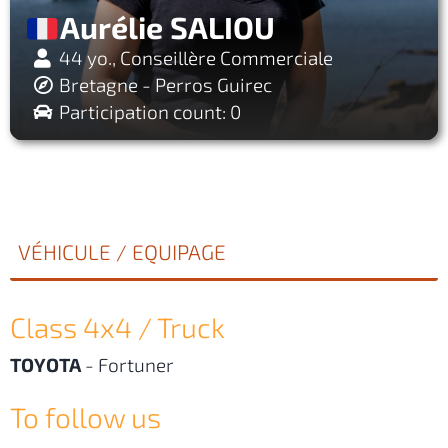
Aurélie SALIOU
44 yo., Conseillère Commerciale
Bretagne - Perros Guirec
Participation count: 0
VÉHICULE / EQUIPAGE
Class 4x4 / Truck
TOYOTA
-
Fortuner
To follow us