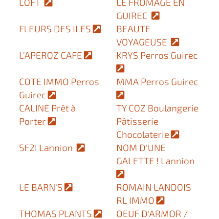
LOFT
LE FROMAGE EN
GUIREC
FLEURS DES ILES
BEAUTE
VOYAGEUSE
L'APEROZ CAFE
KRYS Perros Guirec
COTE IMMO Perros
MMA Perros Guirec
Guirec
CALINE Prêt à
TY COZ Boulangerie
Porter
Pâtisserie
Chocolaterie
SF2I Lannion
NOM D'UNE
GALETTE ! Lannion
LE BARN'S
ROMAIN LANDOIS
RL IMMO
THOMAS PLANTS
OEUF D'ARMOR /