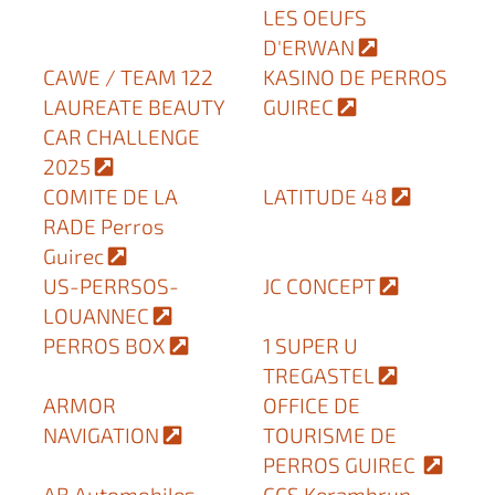
LES OEUFS
D'ERWAN
CAWE / TEAM 122
KASINO DE PERROS
LAUREATE BEAUTY
GUIREC
CAR CHALLENGE
2025
COMITE DE LA
LATITUDE 48
RADE Perros
Guirec
US-PERRSOS-
JC CONCEPT
LOUANNEC
PERROS BOX
1 SUPER U
TREGASTEL
ARMOR
OFFICE DE
NAVIGATION
TOURISME DE
PERROS GUIREC
AB Automobiles
CCS Kerambrun