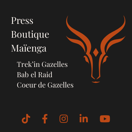
Press
Boutique
Maïenga
Trek’in Gazelles
Bab el Raid
Coeur de Gazelles
Tiktok
Facebook
Instagram
LinkedIn
YouT