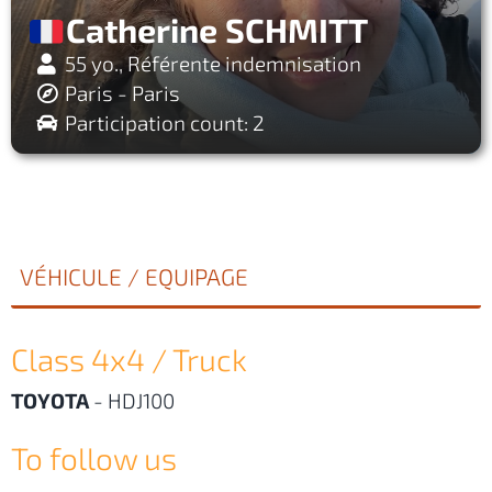
Catherine SCHMITT
55 yo., Référente indemnisation
Paris - Paris
Participation count: 2
VÉHICULE / EQUIPAGE
Class 4x4 / Truck
TOYOTA
-
HDJ100
To follow us