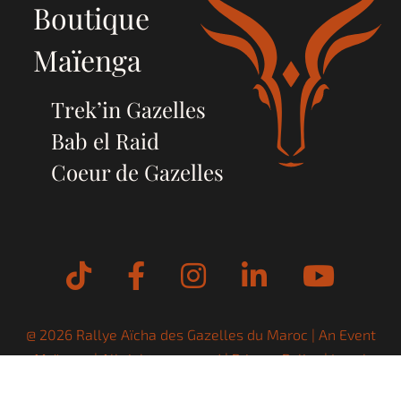
Boutique
Maïenga
Trek’in Gazelles
Bab el Raid
Coeur de Gazelles
Tiktok
Facebook
Instagram
LinkedIn
YouT
@ 2026 Rallye Aïcha des Gazelles du Maroc | An Event
Maïenga
| All rights reserved |
Privacy Policy
|
Legal
Notices