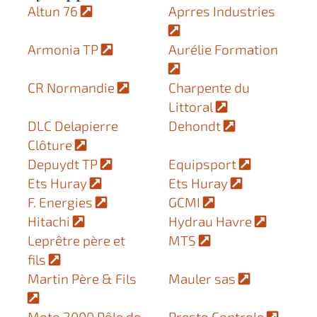
Altun 76
Aprres Industries
Armonia TP
Aurélie Formation
CR Normandie
Charpente du
Littoral
DLC Delapierre
Dehondt
Clôture
Depuydt TP
Equipsport
Ets Huray
Ets Huray
F. Energies
GCMI
Hitachi
Hydrau Havre
Leprêtre père et
MTS
fils
Martin Père & Fils
Mauler sas
Moto 2000 Pôle de
Presto Controle