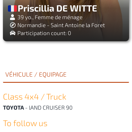
Priscillia DE WITTE
39 yo., Femme de ménage
Normandie - Saint Antoine la Foret
Participation count: 0
VÉHICULE / EQUIPAGE
Class 4x4 / Truck
TOYOTA
-
lAND CRUISER 90
To follow us