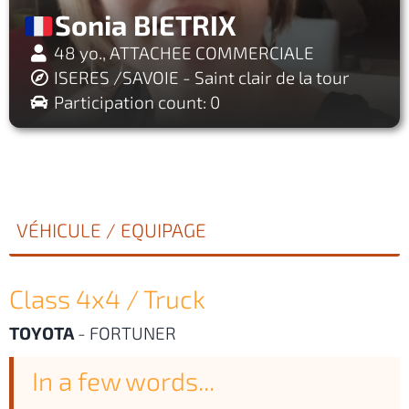
Sonia BIETRIX
48 yo., ATTACHEE COMMERCIALE
ISERES /SAVOIE - Saint clair de la tour
Participation count: 0
VÉHICULE / EQUIPAGE
Class 4x4 / Truck
TOYOTA
-
FORTUNER
In a few words...