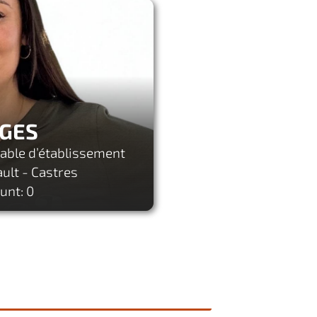
AGES
able d’établissement
ault - Castres
unt: 0