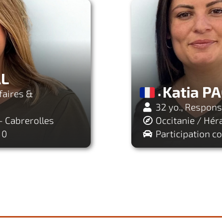
AL
Katia P
faires &
32 yo., Respons
- Cabrerolles
Occitanie / Hér
 0
Participation co