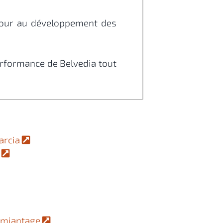
e jour au développement des
erformance de Belvedia tout
arcia
e
amiantage