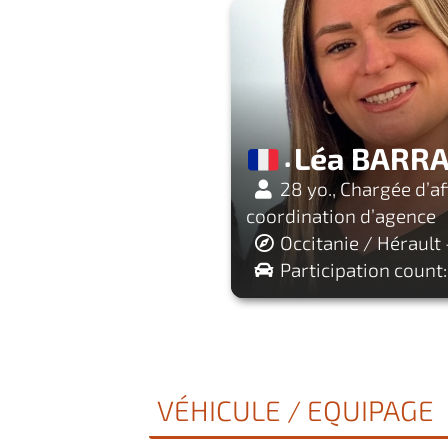
Léa BARR
28 yo., Chargée d’af
coordination d’agence
Occitanie / Hérault 
Participation count:
VÉHICULE / EQUIPAGE