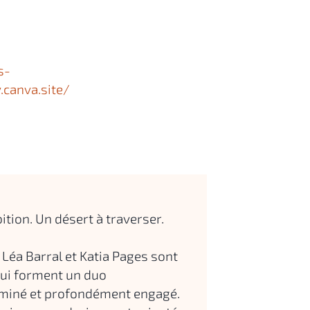
s-
.canva.site/
.
ion. Un désert à traverser.
 Léa Barral et Katia Pages sont
qui forment un duo
miné et profondément engagé.