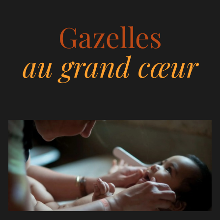
Empowerment
Gazelles
féminin
au grand cœur
Solidar
te